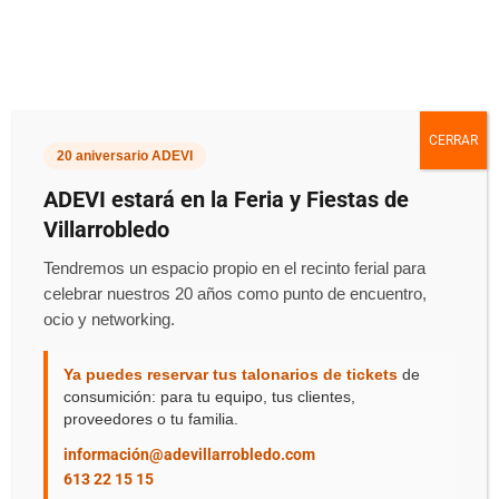
CERRAR
20 aniversario ADEVI
Seprevilla
ADEVI estará en la Feria y Fiestas de
Villarrobledo
Tendremos un espacio propio en el recinto ferial para
Inicio
::
Prevención De Riesgos Laborales
celebrar nuestros 20 años como punto de encuentro,
ocio y networking.
Ya puedes reservar tus talonarios de tickets
de
consumición: para tu equipo, tus clientes,
proveedores o tu familia.
información@adevillarrobledo.com
613 22 15 15
Información De Empresa