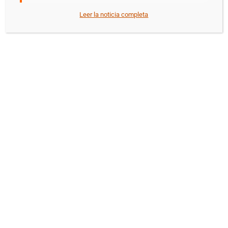
Leer la noticia completa
Nombre:
Seprevilla
Email:
info@seprevilla.com
Teléfono:
967 138 352
Web:
seprevilla.com
Ubicación:
C/ Tinajeros, 16 -
Villarrobledo
ESTAMOS PREPARADOS.
¿Cómo Podemos Ayudarte?