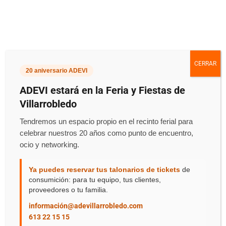
CERRAR
20 aniversario ADEVI
Convenios -
ADEVI estará en la Feria y Fiestas de
Carburante
Villarrobledo
Tendremos un espacio propio en el recinto ferial para
celebrar nuestros 20 años como punto de encuentro,
Inicio
::
Convenios Para Carburantes
ocio y networking.
Ya puedes reservar tus talonarios de tickets
de
consumición: para tu equipo, tus clientes,
proveedores o tu familia.
información@adevillarrobledo.com
Descuentos En Carburantes
613 22 15 15