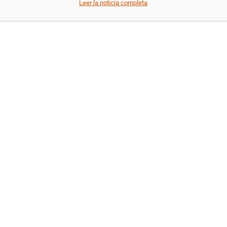
Leer la noticia completa
versione
en las
normas
internaci