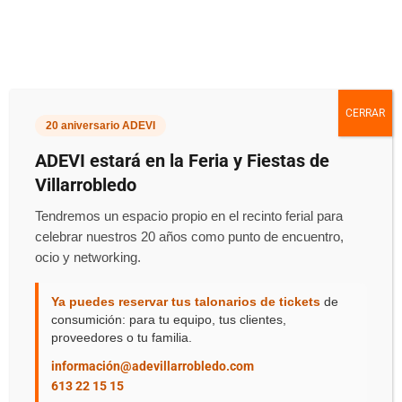
Etiqueta:
CERRAR
20 aniversario ADEVI
ADEVI estará en la Feria y Fiestas de
Villarrobledo
icex
Tendremos un espacio propio en el recinto ferial para
celebrar nuestros 20 años como punto de encuentro,
ocio y networking.
Ya puedes reservar tus talonarios de tickets
de
consumición: para tu equipo, tus clientes,
proveedores o tu familia.
Programa de Apoyo a la Exportación ICEX Next
información@adevillarrobledo.com
613 22 15 15