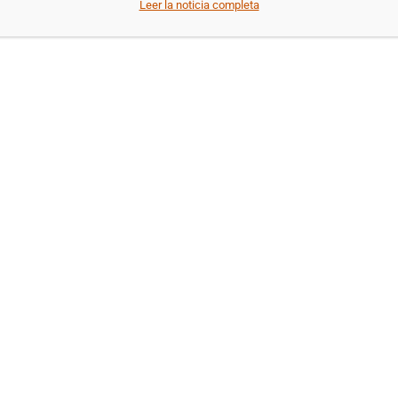
Leer la noticia completa
Programación de la Caseta de Adevi en la Feria de Villarrobledo 2016
Del 12 al 18 de agosto disfruta de la programación de la Caseta de
Adevi en la fiestas de Villarrobledo.