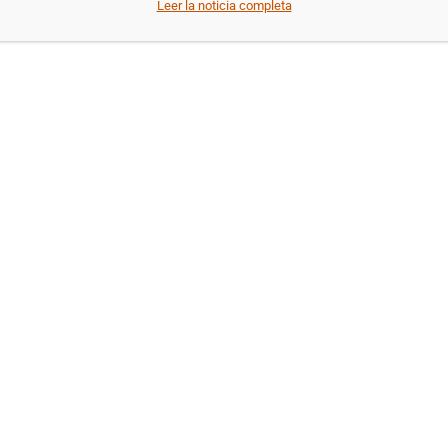
Leer la noticia completa
de Adevi
en la
Feria de
Villarrob