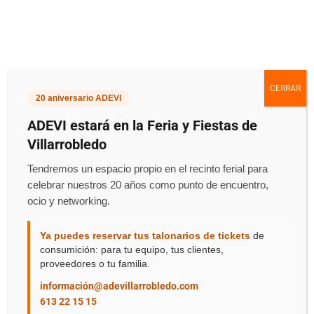
CERRAR
20 aniversario ADEVI
Econocom
ADEVI estará en la Feria y Fiestas de
Villarrobledo
Tendremos un espacio propio en el recinto ferial para
Inicio
::
Entidades Financieras
celebrar nuestros 20 años como punto de encuentro,
ocio y networking.
Ya puedes reservar tus talonarios de tickets
de
consumición: para tu equipo, tus clientes,
proveedores o tu familia.
información@adevillarrobledo.com
613 22 15 15
Información De Empresa