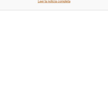
Leer la noticia completa
Entrega
XIV
Premios
Quijote