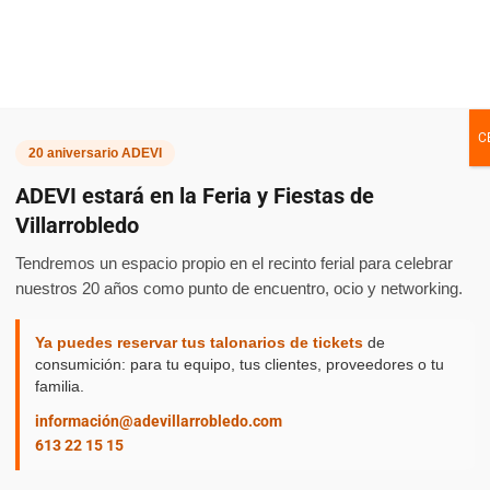
Cena
C
20 aniversario ADEVI
ADEVI estará en la Feria y Fiestas de
Villarrobledo
Empresar
Tendremos un espacio propio en el recinto ferial para celebrar
nuestros 20 años como punto de encuentro, ocio y networking.
Ya puedes reservar tus talonarios de tickets
de
consumición: para tu equipo, tus clientes, proveedores o tu
y
familia.
información@adevillarrobledo.com
613 22 15 15